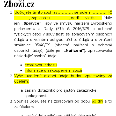
Zboží.cz
Udělujete tímto souhlas ……………..., se sídlem ………………, IČ
………………., zapsaná u ………………… , oddíl …, vložka …..
(dále
jen
„Správce“
), aby ve smyslu nařízení Evropského
parlamentu a Rady (EU) č. 2016/679 o ochraně
fyzických osob v souvislosti se zpracováním osobních
údajů a o volném pohybu těchto údajů a o zrušení
směrnice 95/46/ES (obecné nařízení o ochraně
osobních údajů) (dále jen
„Nařízení“
), zpracovával/a
následující osobní údaje:
emailovou adresu
informace o zakoupeném zboží
Výše uvedené osobní údaje budou zpracovány za
účelem:
zaslání dotazníků pro zjištění zákaznické
spokojenosti
Souhlas udělujete na zpracování po dobu
60 dní
a to
za účelem:
zaslání dotazníků pro zjištění zákaznické