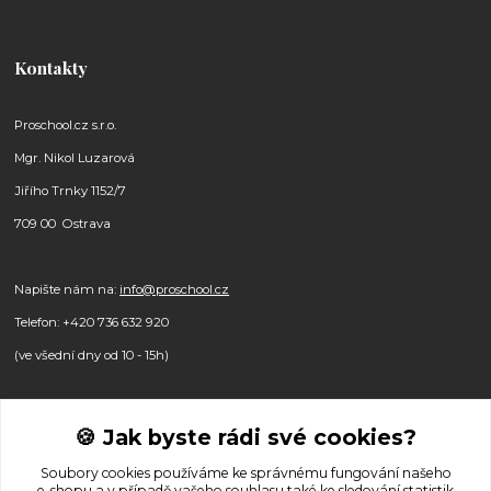
Kontakty
Proschool.cz s.r.o.
Mgr. Nikol Luzarová
Jiřího Trnky 1152/7
709 00 Ostrava
Napište nám na:
info@proschool.cz
Telefon: +420 736 632 920
(ve všední dny od 10 - 15h)
🍪 Jak byste rádi své cookies?
Sledujte nás na sociálních sítích:
Soubory cookies používáme ke správnému fungování našeho
e-shopu a v případě vašeho souhlasu také ke sledování statistik