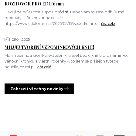
ROZHOVOR PRO EDUfórum
Děkuji za příležitost a spolupráci 🖤 Třeba vám to zase přiblíží mé
produkty :) Rozhovor najde zde:
https://www.eduforum.cz/2025/05/15/vase-skolni-le...
číst celé
28.04.2025
MILUJU TVOŘENÍ VZPOMÍNKOVÝCH KNIH!
Mám rodinnou kroniku, svatebník, travel book, knihu pro miminko,
vánoční kroniku a vlastní ročenky A co jsem se při jejich tvorbě
naučila, co mi p...
číst celé
Zobrazit všechny novinky