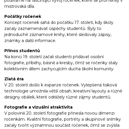
podíváme na fascinující vývoj ročenek, které se proměnily v
mistrovská díla.
Počátky ročenek
Koncept ročenek sahá do počátku 17. století, kdy školy
začaly zaznamenávat úspěchy studentů. Byly to
jednoduché záznamové knihy, které sledovaly zápisy,
známky a další informace.
Přínos studentů
Na konci 19. století začali studenti přidávat osobní
fotografie, příběhy, básně a kresby, čímž se ročenky staly
kolektivním dílem zachycujícím ducha školní komunity.
Zlatá éra
V 20. století došlo k expanze ročenek. Vylepšená tisková
technologie umožnila větší obsah, kreativní layouty a různé
designy obálek, které odrážely různé zájmy studentů.
Fotografie a vizuální atraktivita
V polovině 20. století fotografie přinesla novou dimenzi
ročenkám. Kvalitní fotografie, portréty a skupinové snímky
začaly tvořit významnou součást ročenek, čímž se zvýšila