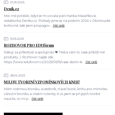
01.09.2025
Deník.cz
Moc mě potěšilo, když se mi ozvala paní Hanka Masaříková,
redaktorka Deníku.cz. Potkaly jsme se na podzim 2024 v Olomoucké
knihovně, kde jsem propagov...
číst celé
15.05.2025
ROZHOVOR PRO EDUfórum
Děkuji za příležitost a spolupráci 🖤 Třeba vám to zase přiblíží mé
produkty :) Rozhovor najde zde:
https://www.eduforum.cz/2025/05/15/vase-skolni-le...
číst celé
28.04.2025
MILUJU TVOŘENÍ VZPOMÍNKOVÝCH KNIH!
Mám rodinnou kroniku, svatebník, travel book, knihu pro miminko,
vánoční kroniku a vlastní ročenky A co jsem se při jejich tvorbě
naučila, co mi p...
číst celé