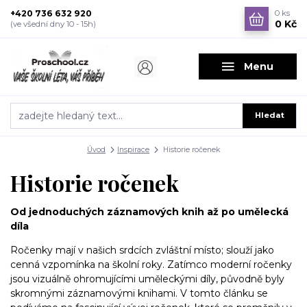
+420 736 632 920
0
ks
0 Kč
(ve všední dny 10 - 15h)
Menu
Hledat
Úvod
Inspirace
Historie ročenek
Historie ročenek
Od jednoduchých záznamových knih až po umělecká
díla
Ročenky mají v našich srdcích zvláštní místo; slouží jako
cenná vzpomínka na školní roky. Zatímco moderní ročenky
jsou vizuálně ohromujícími uměleckými díly, původně byly
skromnými záznamovými knihami. V tomto článku se