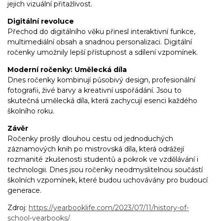
jejich vizuální přitažlivost.
Digitální revoluce
Přechod do digitálního věku přinesl interaktivní funkce,
multimediální obsah a snadnou personalizaci. Digitální
ročenky umožnily lepší přístupnost a sdílení vzpomínek.
Moderní ročenky: Umělecká díla
Dnes ročenky kombinují působivý design, profesionální
fotografii, živé barvy a kreativní uspořádání. Jsou to
skutečná umělecká díla, která zachycují esenci každého
školního roku.
Závěr
Ročenky prošly dlouhou cestu od jednoduchých
záznamových knih po mistrovská díla, která odrážejí
rozmanité zkušenosti studentů a pokrok ve vzdělávání i
technologii. Dnes jsou ročenky neodmyslitelnou součástí
školních vzpomínek, které budou uchovávány pro budoucí
generace.
Zdroj:
https://yearbooklife.com/2023/07/11/history-of-
school-yearbooks/