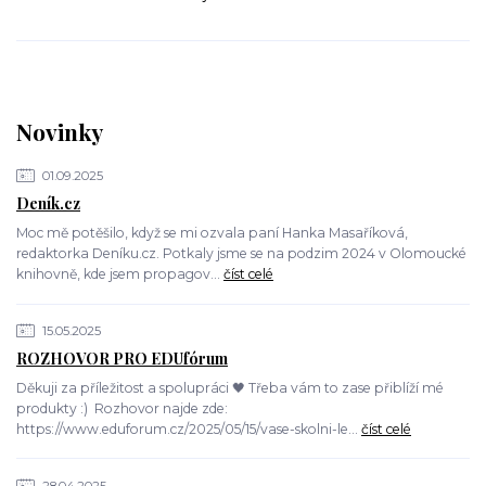
Novinky
01.09.2025
Deník.cz
Moc mě potěšilo, když se mi ozvala paní Hanka Masaříková,
redaktorka Deníku.cz. Potkaly jsme se na podzim 2024 v Olomoucké
knihovně, kde jsem propagov...
číst celé
15.05.2025
ROZHOVOR PRO EDUfórum
Děkuji za příležitost a spolupráci 🖤 Třeba vám to zase přiblíží mé
produkty :) Rozhovor najde zde:
https://www.eduforum.cz/2025/05/15/vase-skolni-le...
číst celé
28.04.2025