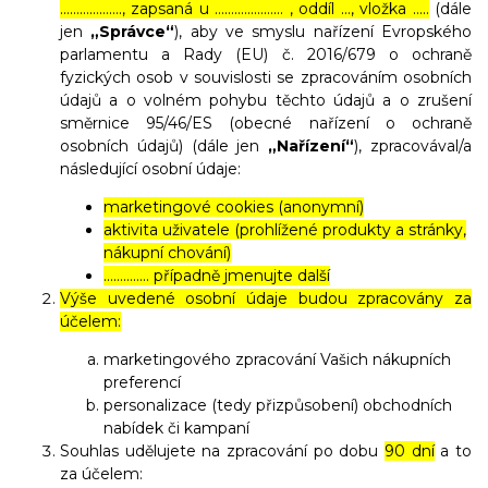
………………., zapsaná u ………………… , oddíl …, vložka …..
(dále
jen
„Správce“
), aby ve smyslu nařízení Evropského
parlamentu a Rady (EU) č. 2016/679 o ochraně
fyzických osob v souvislosti se zpracováním osobních
údajů a o volném pohybu těchto údajů a o zrušení
směrnice 95/46/ES (obecné nařízení o ochraně
osobních údajů) (dále jen
„Nařízení“
), zpracovával/a
následující osobní údaje:
marketingové cookies (anonymní)
aktivita uživatele (prohlížené produkty a stránky,
nákupní chování)
………….. případně jmenujte další
Výše uvedené osobní údaje budou zpracovány za
účelem:
marketingového zpracování Vašich nákupních
preferencí
personalizace (tedy přizpůsobení) obchodních
nabídek či kampaní
Souhlas udělujete na zpracování po dobu
90 dní
a to
za účelem: