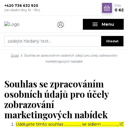
+420 736 632 920
0
ks
0 Kč
(ve všední dny 10 - 15h)
Menu
Hledat
Úvod
Souhlas se zpracováním osobních údajů pro účely zobrazování
marketingových nabídek
Souhlas se zpracováním
osobních údajů pro účely
zobrazování
marketingových nabídek
Udělujete tímto souhlas ……………..., se sídlem ………………, IČ