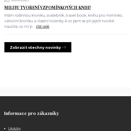
MILUJU TVOŘENÍ VZPOMÍNKOVÝCH KNIH!
Mám rodinnou kroniku, svatebník, travel book, knihu pro miminko,
vánoční kroniku a vlastní ročenky A co jsem se při jejich tvorbě
naučila, co mi p...
číst celé
Zobrazit všechny novinky
Informace pro zákazníky
Ukázky