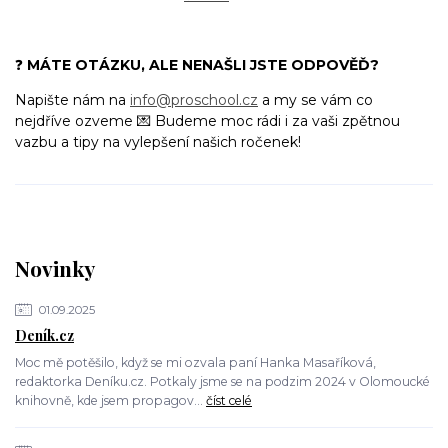
❓
MÁTE OTÁZKU, ALE NENAŠLI JSTE ODPOVĚĎ?
Napište nám na
info@proschool.cz
a my se vám co
nejdříve ozveme 💌 Budeme moc rádi i za vaši zpětnou
vazbu a tipy na vylepšení našich ročenek!
Novinky
01.09.2025
Deník.cz
Moc mě potěšilo, když se mi ozvala paní Hanka Masaříková,
redaktorka Deníku.cz. Potkaly jsme se na podzim 2024 v Olomoucké
knihovně, kde jsem propagov...
číst celé