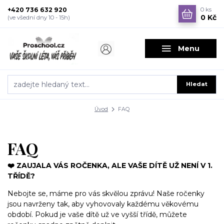
+420 736 632 920
0
ks
0 Kč
(ve všední dny 10 - 15h)
Menu
Hledat
Úvod
FAQ
FAQ
❤️ ZAUJALA VÁS ROČENKA, ALE VAŠE DÍTĚ UŽ NENÍ V 1.
TŘÍDĚ?
Nebojte se, máme pro vás skvělou zprávu! Naše ročenky
jsou navrženy tak, aby vyhovovaly každému věkovému
období. Pokud je vaše dítě už ve vyšší třídě, můžete