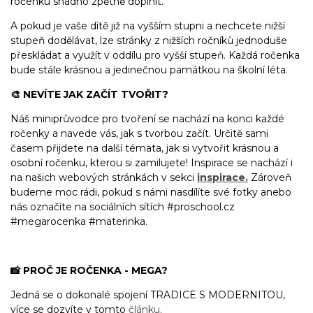
ročenku snadno zpětně doplnit.
A pokud je vaše dítě již na vyšším stupni a nechcete nižší
stupeň dodělávat, lze stránky z nižších ročníků jednoduše
přeskládat a využít v oddílu pro vyšší stupeň. Každá ročenka
bude stále krásnou a jedinečnou památkou na školní léta.
🎨 NEVÍTE JAK ZAČÍT TVOŘIT?
Náš miniprůvodce pro tvoření se nachází na konci každé
ročenky a navede vás, jak s tvorbou začít. Určitě sami
časem přijdete na další témata,
jak si vytvořit krásnou a
osobní ročenku, kterou si zamilujete! Inspirace se nachází i
na našich webových stránkách v sekci
inspirace.
Zároveň
budeme moc rádi, pokud s námi nasdílíte své fotky anebo
nás označíte na sociálních sítích #proschool.cz
#megarocenka #materinka.
📸 PROČ JE ROČENKA - MEGA?
Jedná se o dokonalé spojení TRADICE S MODERNITOU,
více se dozvíte v tomto
článku
.