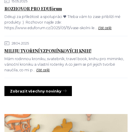
15.05.2025
ROZHOVOR PRO EDUfórum
Děkuji za příležitost a spolupráci 🖤 Třeba vám to zase přiblíží mé
produkty :) Rozhovor najde zde:
https://www.eduforum.cz/2025/05/15/vase-skolni-le...
číst celé
28.04.2025
MILUJU TVOŘENÍ VZPOMÍNKOVÝCH KNIH!
Mám rodinnou kroniku, svatebník, travel book, knihu pro miminko,
vánoční kroniku a vlastní ročenky A co jsem se při jejich tvorbě
naučila, co mi p...
číst celé
Zobrazit všechny novinky