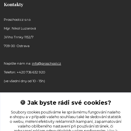
Kontakty
Proschool.cz s.r.o.
Mgr. Nikol Luzarová
Jiřího Trnky 1152/7
709 00 Ostrava
Napište nám na:
info@proschool.cz
Telefon: +420 736 632 920
(ve všední dny od 10 - 15h)
🍪 Jak byste rádi své cookies?
Sledujte nás na sociálních sítích:
Soubory cookies používáme ke správnému fungování našeho
e-shopu a v případě vašeho souhlasu také ke sledování statistik
o webu, měření efektivity reklamních kampaní, zapamatování
vašeho oblíbeného nastavení při používání stránek, či
zobrazení reklam odpovídajících vašim preferencím.
Více k